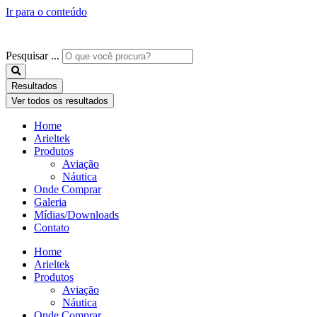
Ir para o conteúdo
Pesquisar ...
Resultados
Ver todos os resultados
Home
Arieltek
Produtos
Aviação
Náutica
Onde Comprar
Galeria
Mídias/Downloads
Contato
Home
Arieltek
Produtos
Aviação
Náutica
Onde Comprar