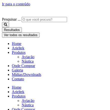
Ir para o conteúdo
Pesquisar ...
Resultados
Ver todos os resultados
Home
Arieltek
Produtos
Aviação
Náutica
Onde Comprar
Galeria
Mídias/Downloads
Contato
Home
Arieltek
Produtos
Aviação
Náutica
Onde Comprar