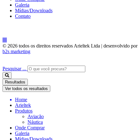
Galeria
Mídias/Downloads
Contato
© 2026 todos os direitos reservados Arieltek Ltda | desenvolvido por
b2s marketing
Pesquisar ...
Resultados
Ver todos os resultados
Home
Arieltek
Produtos
Aviação
Náutica
Onde Comprar
Galeria
Mídias/Downloads