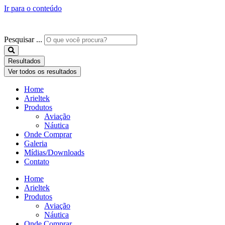
Ir para o conteúdo
Pesquisar ...
Resultados
Ver todos os resultados
Home
Arieltek
Produtos
Aviação
Náutica
Onde Comprar
Galeria
Mídias/Downloads
Contato
Home
Arieltek
Produtos
Aviação
Náutica
Onde Comprar