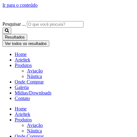
Ir para o conteúdo
Pesquisar ...
Resultados
Ver todos os resultados
Home
Arieltek
Produtos
Aviação
Náutica
Onde Comprar
Galeria
Mídias/Downloads
Contato
Home
Arieltek
Produtos
Aviação
Náutica
Onde Comprar