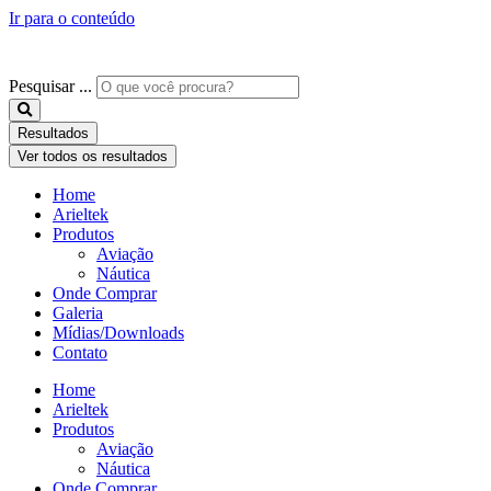
Ir para o conteúdo
Pesquisar ...
Resultados
Ver todos os resultados
Home
Arieltek
Produtos
Aviação
Náutica
Onde Comprar
Galeria
Mídias/Downloads
Contato
Home
Arieltek
Produtos
Aviação
Náutica
Onde Comprar