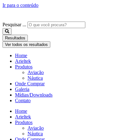
Ir para o conteúdo
Pesquisar ...
Resultados
Ver todos os resultados
Home
Arieltek
Produtos
Aviação
Náutica
Onde Comprar
Galeria
Mídias/Downloads
Contato
Home
Arieltek
Produtos
Aviação
Náutica
Onde Comprar