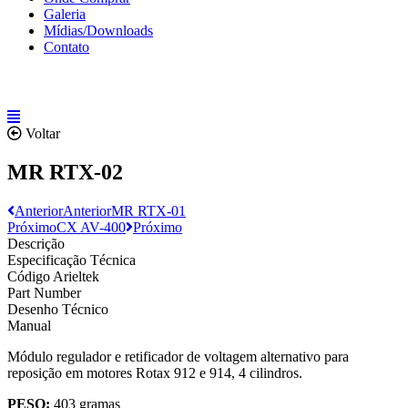
Galeria
Mídias/Downloads
Contato
Voltar
MR RTX-02
Anterior
Anterior
MR RTX-01
Próximo
CX AV-400
Próximo
Descrição
Especificação Técnica
Código Arieltek
Part Number
Desenho Técnico
Manual
Módulo regulador e retificador de voltagem alternativo para
reposição em motores Rotax 912 e 914, 4 cilindros.
PESO:
403 gramas