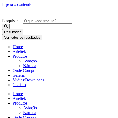
Ir para o conteúdo
Pesquisar ...
Resultados
Ver todos os resultados
Home
Arieltek
Produtos
Aviação
Náutica
Onde Comprar
Galeria
Mídias/Downloads
Contato
Home
Arieltek
Produtos
Aviação
Náutica
Onde Comprar