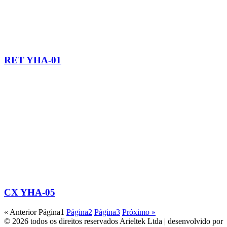
RET YHA-01
CX YHA-05
« Anterior
Página
1
Página
2
Página
3
Próximo »
© 2026 todos os direitos reservados Arieltek Ltda | desenvolvido por