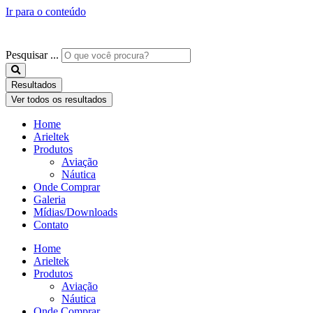
Ir para o conteúdo
Pesquisar ...
Resultados
Ver todos os resultados
Home
Arieltek
Produtos
Aviação
Náutica
Onde Comprar
Galeria
Mídias/Downloads
Contato
Home
Arieltek
Produtos
Aviação
Náutica
Onde Comprar