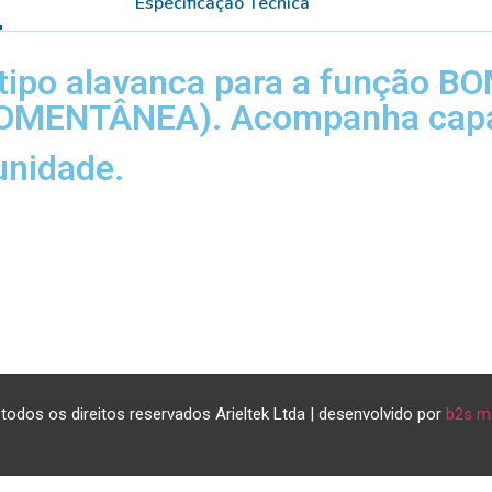
Especificação Técnica
tipo alavanca para a função 
MOMENTÂNEA). Acompanha capa
nidade.
todos os direitos reservados Arieltek Ltda | desenvolvido por
b2s m