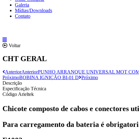
Galeria
Mídias/Downloads
Contato
Voltar
CHT GERAL
Anterior
Anterior
PUNHO ARRANQUE UNIVERSAL MOT CO
Próximo
BOBINA IGNIÇÃO BI-01 D
Próximo
Descrição
Especificação Técnica
Código Arieltek
Chicote composto de cabos e conectores util
Para carregamento da bateria é obrigatoria