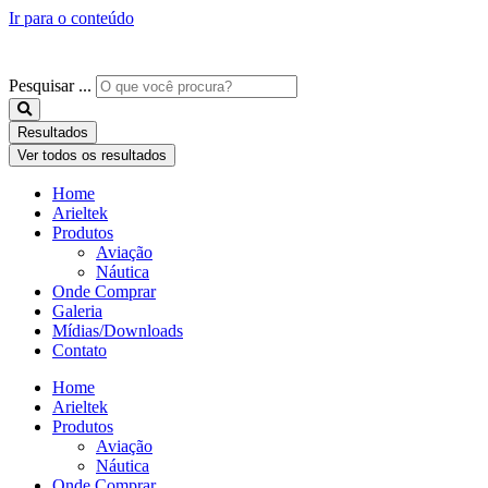
Ir para o conteúdo
Pesquisar ...
Resultados
Ver todos os resultados
Home
Arieltek
Produtos
Aviação
Náutica
Onde Comprar
Galeria
Mídias/Downloads
Contato
Home
Arieltek
Produtos
Aviação
Náutica
Onde Comprar