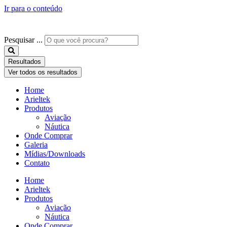
Ir para o conteúdo
Pesquisar ...
Resultados
Ver todos os resultados
Home
Arieltek
Produtos
Aviação
Náutica
Onde Comprar
Galeria
Mídias/Downloads
Contato
Home
Arieltek
Produtos
Aviação
Náutica
Onde Comprar