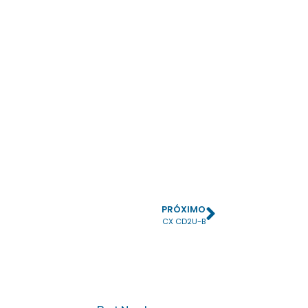
PRÓXIMO
CX CD2U-B