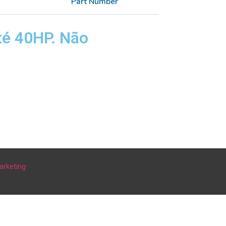
Part Number
té 40HP. Não
arketing