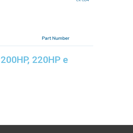
CX CD4
Part Number
e 200HP, 220HP e