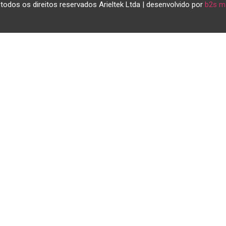
todos os direitos reservados Arieltek Ltda | desenvolvido por
b2s m