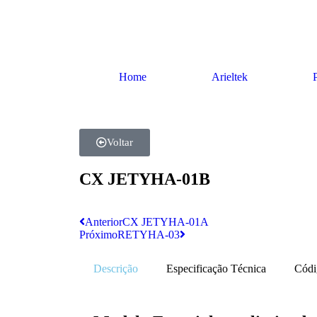
Home
Arieltek
Voltar
CX JETYHA-01B
Anterior
CX JETYHA-01A
Próximo
RETYHA-03
Descrição
Especificação Técnica
Códi