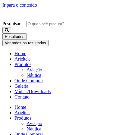
Ir para o conteúdo
Pesquisar ...
Resultados
Ver todos os resultados
Home
Arieltek
Produtos
Aviação
Náutica
Onde Comprar
Galeria
Mídias/Downloads
Contato
Home
Arieltek
Produtos
Aviação
Náutica
Onde Comprar