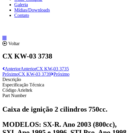
Galeria
Mídias/Downloads
Contato
Voltar
CX KW-03 3738
Anterior
Anterior
CX KW-03 3735
Próximo
CX KW-03 3739
Próximo
Descrição
Especificação Técnica
Código Arieltek
Part Number
Caixa de ignição 2 cilindros 750cc.
MODELOS:
SX-R. Ano 2003 (800cc),
SXI. Ano 1995 e 1996, STI Pro. Ano 1998