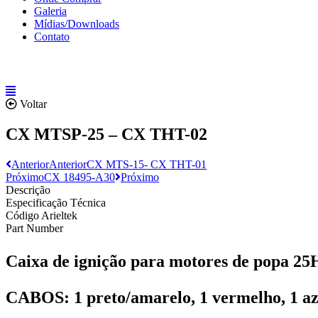
Galeria
Mídias/Downloads
Contato
Voltar
CX MTSP-25 – CX THT-02
Anterior
Anterior
CX MTS-15- CX THT-01
Próximo
CX 18495-A30
Próximo
Descrição
Especificação Técnica
Código Arieltek
Part Number
Caixa de ignição para motores de pop
CABOS:
1 preto/amarelo, 1 vermelho, 1 az