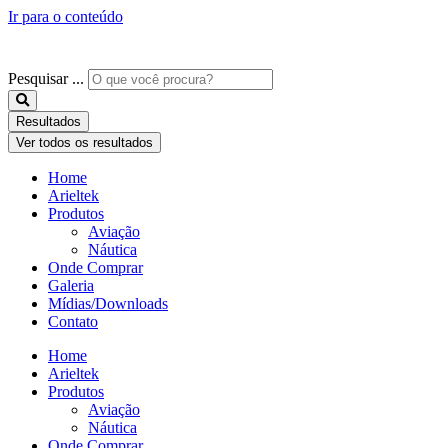
Ir para o conteúdo
Pesquisar ...
Resultados
Ver todos os resultados
Home
Arieltek
Produtos
Aviação
Náutica
Onde Comprar
Galeria
Mídias/Downloads
Contato
Home
Arieltek
Produtos
Aviação
Náutica
Onde Comprar