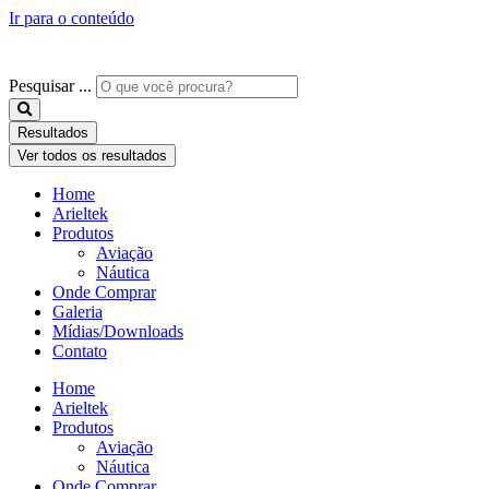
Ir para o conteúdo
Pesquisar ...
Resultados
Ver todos os resultados
Home
Arieltek
Produtos
Aviação
Náutica
Onde Comprar
Galeria
Mídias/Downloads
Contato
Home
Arieltek
Produtos
Aviação
Náutica
Onde Comprar