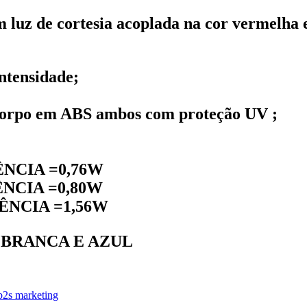
m luz de cortesia acoplada na cor vermelha 
intensidade;
 corpo em ABS ambos com proteção UV ;
ÊNCIA =0,76W
ÊNCIA =0,80W
ÊNCIA =1,56W
- BRANCA E AZUL
b2s marketing