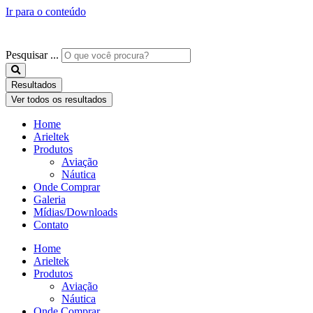
Ir para o conteúdo
Pesquisar ...
Resultados
Ver todos os resultados
Home
Arieltek
Produtos
Aviação
Náutica
Onde Comprar
Galeria
Mídias/Downloads
Contato
Home
Arieltek
Produtos
Aviação
Náutica
Onde Comprar