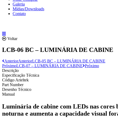
Galeria
Mídias/Downloads
Contato
Voltar
LCB-06 BC – LUMINÁRIA DE CABINE
Anterior
Anterior
LCB-05 BC – LUMINÁRIA DE CABINE
Próximo
LCB-07 – LUMINÁRIA DE CABINE
Próximo
Descrição
Especificação Técnica
Código Arieltek
Part Number
Desenho Técnico
Manual
Luminária de cabine com LEDs nas cores b
noturna e aumenta a capacidade visual for