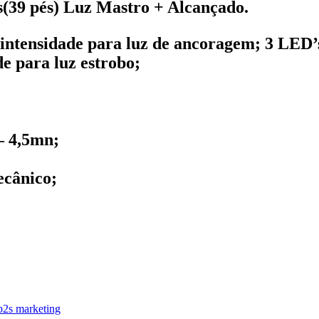
s(39 pés) Luz Mastro + Alcançado.
intensidade para luz de ancoragem; 3 LED’s
de para luz estrobo;
– 4,5mn;
ecânico;
b2s marketing