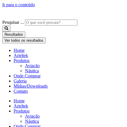
Ir para o conteúdo
Pesquisar ...
Resultados
Ver todos os resultados
Home
Arieltek
Produtos
Aviação
Náutica
Onde Comprar
Galeria
Mídias/Downloads
Contato
Home
Arieltek
Produtos
Aviação
Náutica
Onde Comprar