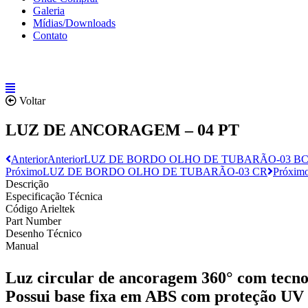
Galeria
Mídias/Downloads
Contato
Voltar
LUZ DE ANCORAGEM – 04 PT
Anterior
Anterior
LUZ DE BORDO OLHO DE TUBARÃO-03 B
Próximo
LUZ DE BORDO OLHO DE TUBARÃO-03 CR
Próxim
Descrição
Especificação Técnica
Código Arieltek
Part Number
Desenho Técnico
Manual
Luz circular de ancoragem 360° com tecnolo
Possui base fixa em ABS com proteção UV 