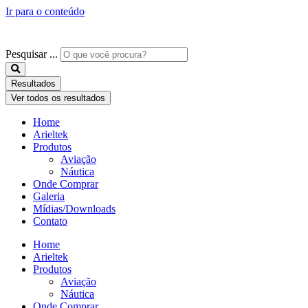
Ir para o conteúdo
Pesquisar ...
Resultados
Ver todos os resultados
Home
Arieltek
Produtos
Aviação
Náutica
Onde Comprar
Galeria
Mídias/Downloads
Contato
Home
Arieltek
Produtos
Aviação
Náutica
Onde Comprar