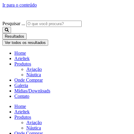
Ir para o conteúdo
Pesquisar ...
Resultados
Ver todos os resultados
Home
Arieltek
Produtos
Aviação
Náutica
Onde Comprar
Galeria
Mídias/Downloads
Contato
Home
Arieltek
Produtos
Aviação
Náutica
Onde Comprar