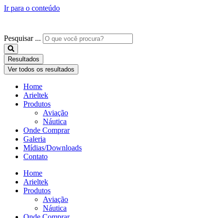
Ir para o conteúdo
Pesquisar ...
Resultados
Ver todos os resultados
Home
Arieltek
Produtos
Aviação
Náutica
Onde Comprar
Galeria
Mídias/Downloads
Contato
Home
Arieltek
Produtos
Aviação
Náutica
Onde Comprar