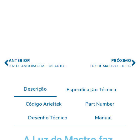
ANTERIOR
PRÓXIMO
LUZ DE ANCORAGEM – 05 AUTO. C/ ESTROBO ART. E BANDEIRA PT
LUZ DE MASTRO – 01 BC
Descrição
Especificação Técnica
Código Arieltek
Part Number
Desenho Técnico
Manual
A Luz de Mastro faz