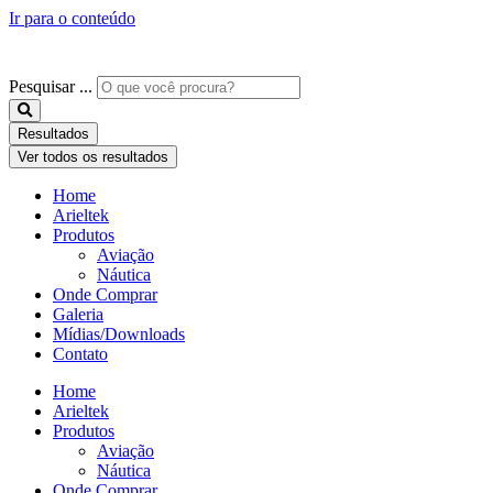
Ir para o conteúdo
Pesquisar ...
Resultados
Ver todos os resultados
Home
Arieltek
Produtos
Aviação
Náutica
Onde Comprar
Galeria
Mídias/Downloads
Contato
Home
Arieltek
Produtos
Aviação
Náutica
Onde Comprar