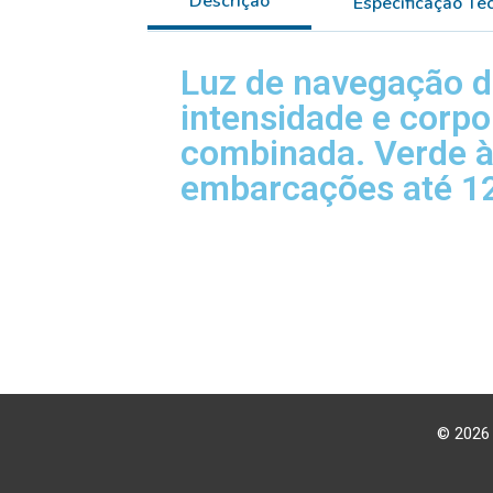
Descrição
Especificação Té
Luz de navegação de
intensidade e corp
combinada. Verde à
embarcações até 12
© 2026 