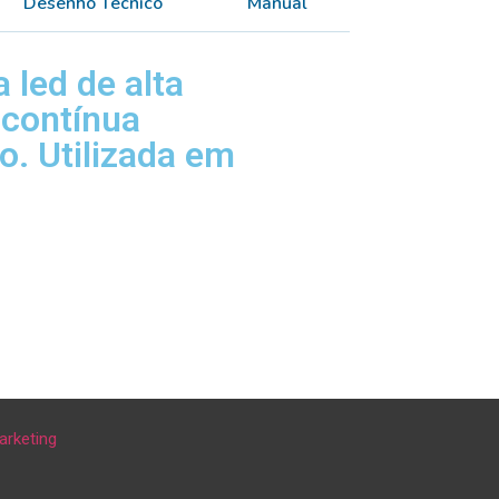
Desenho Técnico
Manual
 led de alta
 contínua
. Utilizada em
arketing