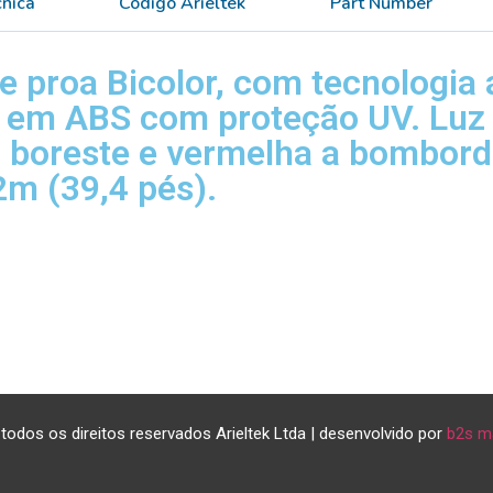
cnica
Código Arieltek
Part Number
 proa Bicolor, com tecnologia a
o em ABS com proteção UV. Luz
 boreste e vermelha a bombordo
m (39,4 pés).
todos os direitos reservados Arieltek Ltda | desenvolvido por
b2s m