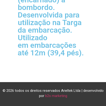
bombordo.
Desenvolvida para
utilização na Targa
da embarcação.
Utilizado
em embarcações
até 12m (39,4 pés).
© 2026 todos os direitos reservados Arieltek Ltda | desenvolvido
por
b2s marketing