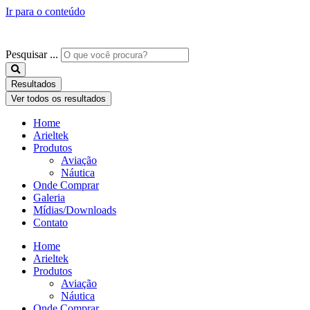
Ir para o conteúdo
Pesquisar ...
Resultados
Ver todos os resultados
Home
Arieltek
Produtos
Aviação
Náutica
Onde Comprar
Galeria
Mídias/Downloads
Contato
Home
Arieltek
Produtos
Aviação
Náutica
Onde Comprar