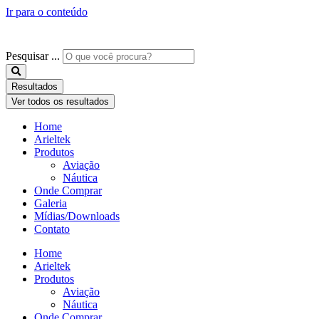
Ir para o conteúdo
Pesquisar ...
Resultados
Ver todos os resultados
Home
Arieltek
Produtos
Aviação
Náutica
Onde Comprar
Galeria
Mídias/Downloads
Contato
Home
Arieltek
Produtos
Aviação
Náutica
Onde Comprar