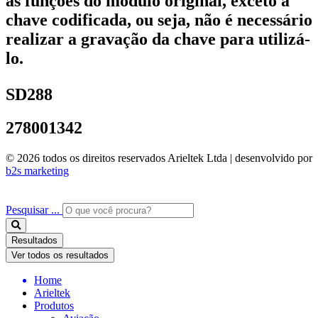
as funções do módulo original, exceto a
chave codificada, ou seja, não é necessário
realizar a gravação da chave para utilizá-
lo.
SD288
278001342
© 2026 todos os direitos reservados Arieltek Ltda | desenvolvido por
b2s marketing
Pesquisar ...
Resultados
Ver todos os resultados
Home
Arieltek
Produtos