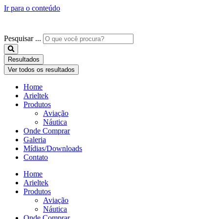
Ir para o conteúdo
Pesquisar ...
Resultados
Ver todos os resultados
Home
Arieltek
Produtos
Aviação
Náutica
Onde Comprar
Galeria
Mídias/Downloads
Contato
Home
Arieltek
Produtos
Aviação
Náutica
Onde Comprar