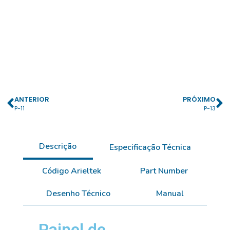
ANTERIOR
PRÓXIMO
P-11
P-13
Descrição
Especificação Técnica
Código Arieltek
Part Number
Desenho Técnico
Manual
Painel de