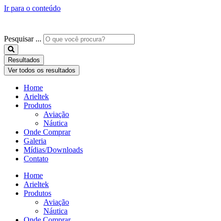
Ir para o conteúdo
Pesquisar ...
Resultados
Ver todos os resultados
Home
Arieltek
Produtos
Aviação
Náutica
Onde Comprar
Galeria
Mídias/Downloads
Contato
Home
Arieltek
Produtos
Aviação
Náutica
Onde Comprar