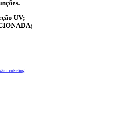
unções.
ção UV;
CIONADA;
b2s marketing