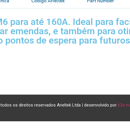
cnica
Código Arieltek
Part Number
 para até 160A. Ideal para faci
ar emendas, e também para oti
 pontos de espera para futuros
todos os direitos reservados Arieltek Ltda | desenvolvido por
b2s m