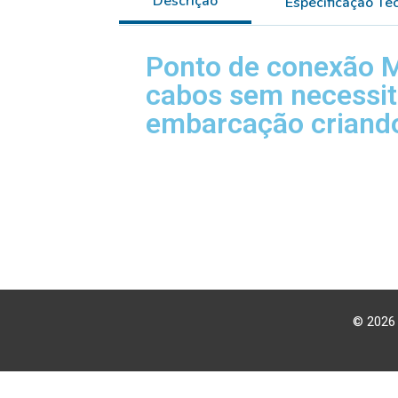
Descrição
Especificação Té
Ponto de conexão M6
cabos sem necessit
embarcação criando
© 2026 