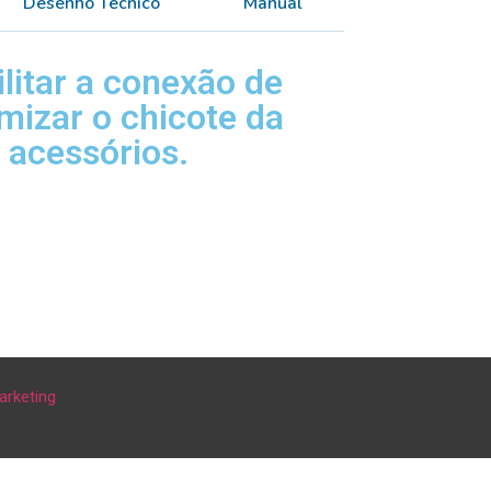
Desenho Técnico
Manual
litar a conexão de
mizar o chicote da
 acessórios.
arketing