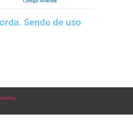
Código Arieltek
orda. Sendo de uso
arketing