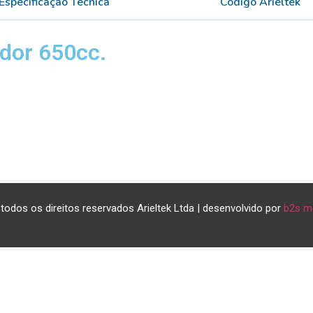
Especificação Técnica
Código Arieltek
ador 650cc.
todos os direitos reservados Arieltek Ltda | desenvolvido por
b2s m