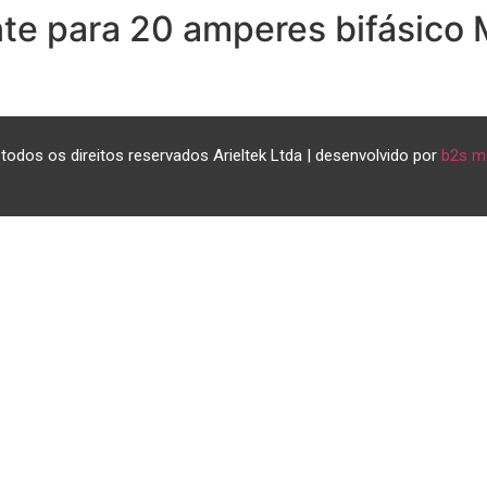
nte para 20 amperes bifásico
todos os direitos reservados Arieltek Ltda | desenvolvido por
b2s m