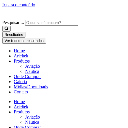
Ir para o conteúdo
Pesquisar ...
Resultados
Ver todos os resultados
Home
Arieltek
Produtos
Aviação
Náutica
Onde Comprar
Galeria
Mídias/Downloads
Contato
Home
Arieltek
Produtos
Aviação
Náutica
Onde Comprar