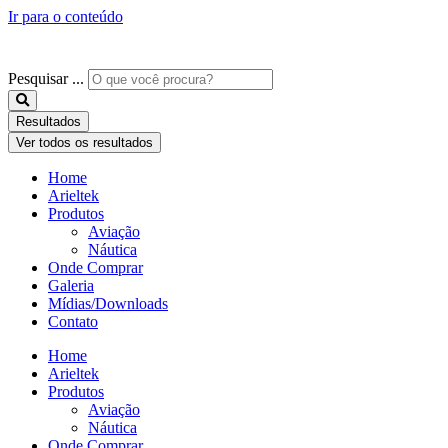
Ir para o conteúdo
Pesquisar ...
Resultados
Ver todos os resultados
Home
Arieltek
Produtos
Aviação
Náutica
Onde Comprar
Galeria
Mídias/Downloads
Contato
Home
Arieltek
Produtos
Aviação
Náutica
Onde Comprar