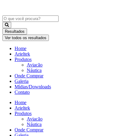
Ir
para
o
Pesquisar
conteúdo
...
Resultados
Ver todos os resultados
Home
Arieltek
Produtos
Aviação
Náutica
Onde Comprar
Galeria
Mídias/Downloads
Contato
Home
Arieltek
Produtos
Aviação
Náutica
Onde Comprar
Galeria