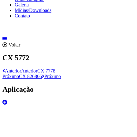
Galeria
Mídias/Downloads
Contato
Voltar
CX 5772
Anterior
Anterior
CX 7778
Próximo
CX 826866
Próximo
Aplicação