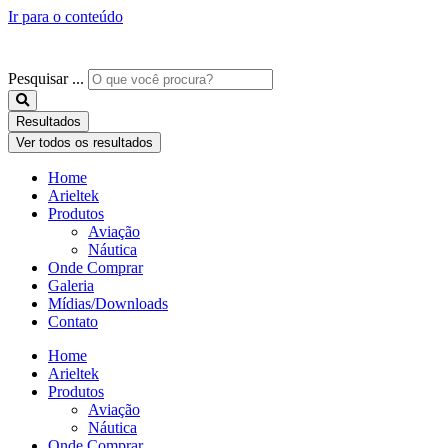
Ir para o conteúdo
Pesquisar ...
Resultados
Ver todos os resultados
Home
Arieltek
Produtos
Aviação
Náutica
Onde Comprar
Galeria
Mídias/Downloads
Contato
Home
Arieltek
Produtos
Aviação
Náutica
Onde Comprar