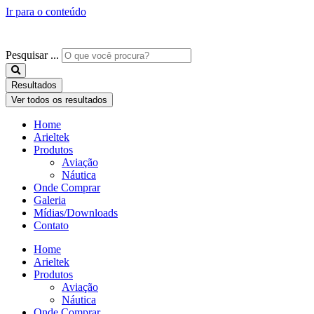
Ir para o conteúdo
Pesquisar ...
Resultados
Ver todos os resultados
Home
Arieltek
Produtos
Aviação
Náutica
Onde Comprar
Galeria
Mídias/Downloads
Contato
Home
Arieltek
Produtos
Aviação
Náutica
Onde Comprar