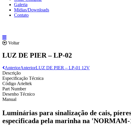
Galeria
Mídias/Downloads
Contato
Voltar
LUZ DE PIER – LP-02
Anterior
Anterior
LUZ DE PIER – LP-01 12V
Descrição
Especificação Técnica
Código Arieltek
Part Number
Desenho Técnico
Manual
Luminárias para sinalização de cais, píere
especificada pela marinha na 'NORMAM-