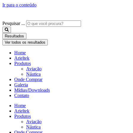
Ir para o conteúdo
Pesquisar ...
Resultados
Ver todos os resultados
Home
Arieltek
Produtos
Aviação
Náutica
Onde Comprar
Galeria
Mídias/Downloads
Contato
Home
Arieltek
Produtos
Aviação
Náutica
Onde Comprar